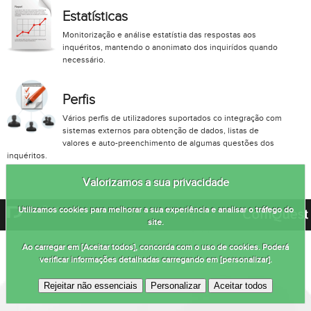
Estatísticas
Monitorização e análise estatístia das respostas aos
inquéritos, mantendo o anonimato dos inquirídos quando
necessário.
Perfis
Vários perfis de utilizadores suportados co integração com
sistemas externos para obtenção de dados, listas de
valores e auto-preenchimento de algumas questões dos
inquéritos.
Valorizamos a sua privacidade
ComQuest
|
Utilizamos cookies para melhorar a sua experiência e analisar o tráfego do
site.
Ao carregar em [Aceitar todos], concorda com o uso de cookies. Poderá
verificar informações detalhadas carregando em [personalizar].
Rejeitar não essenciais
Personalizar
Aceitar todos